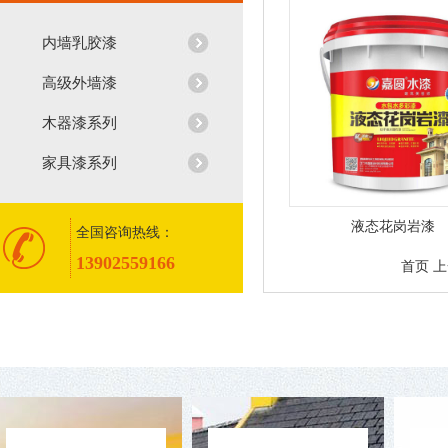
内墙乳胶漆
高级外墙漆
木器漆系列
家具漆系列
液态花岗岩漆
全国咨询热线：
13902559166
首页
上