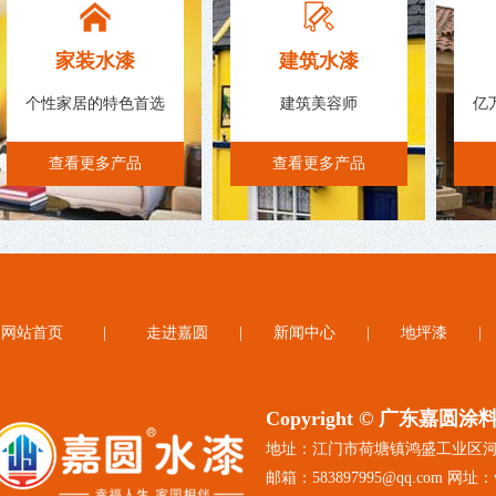
家装水漆
建筑水漆
个性家居的特色首选
建筑美容师
亿
查看更多产品
查看更多产品
网站首页
|
走进嘉圆
|
新闻中心
|
地坪漆
Copyright © 广东嘉
地址：江门市荷塘镇鸿盛工业区
邮箱：583897995@qq.com 网址：ww